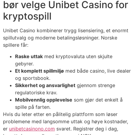
bør velge Unibet Casino for
kryptospill
Unibet Casino kombinerer trygg lisensiering, et enormt
spillutvalg og moderne betalingsløsninger. Norske
spillere får:
Raske uttak
med kryptovaluta uten skjulte
gebyrer.
Et komplett spillmiljø
med både casino, live dealer
og sportsbook.
Sikkerhet og ansvarlighet
gjennom strenge
regulatoriske krav.
Mobilvennlig opplevelse
som gjør det enkelt å
spille på farten.
Hvis du leter etter en pålitelig plattform som løser
problemene med langsomme uttak og høye kostnader,
er
unibetcasinono.com
svaret. Registrer deg i dag,