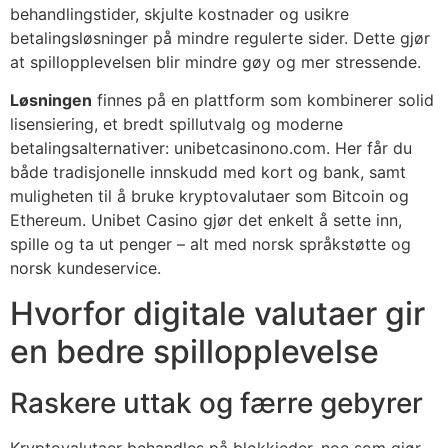
behandlingstider, skjulte kostnader og usikre
betalingsløsninger på mindre regulerte sider. Dette gjør
at spillopplevelsen blir mindre gøy og mer stressende.
Løsningen
finnes på en plattform som kombinerer solid
lisensiering, et bredt spillutvalg og moderne
betalingsalternativer: unibetcasinono.com. Her får du
både tradisjonelle innskudd med kort og bank, samt
muligheten til å bruke kryptovalutaer som Bitcoin og
Ethereum. Unibet Casino gjør det enkelt å sette inn,
spille og ta ut penger – alt med norsk språkstøtte og
norsk kundeservice.
Hvorfor digitale valutaer gir
en bedre spillopplevelse
Raskere uttak og færre gebyrer
Kryptovalutaer behandles på blokkjeder, noe som gjør