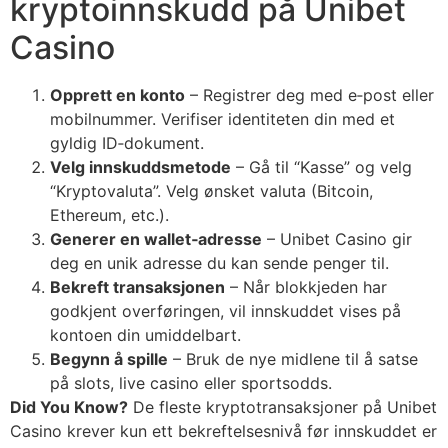
kryptoinnskudd på Unibet
Casino
Opprett en konto
– Registrer deg med e‑post eller
mobilnummer. Verifiser identiteten din med et
gyldig ID‑dokument.
Velg innskuddsmetode
– Gå til “Kasse” og velg
“Kryptovaluta”. Velg ønsket valuta (Bitcoin,
Ethereum, etc.).
Generer en wallet‑adresse
– Unibet Casino gir
deg en unik adresse du kan sende penger til.
Bekreft transaksjonen
– Når blokkjeden har
godkjent overføringen, vil innskuddet vises på
kontoen din umiddelbart.
Begynn å spille
– Bruk de nye midlene til å satse
på slots, live casino eller sportsodds.
Did You Know?
De fleste kryptotransaksjoner på Unibet
Casino krever kun ett bekreftelsesnivå før innskuddet er