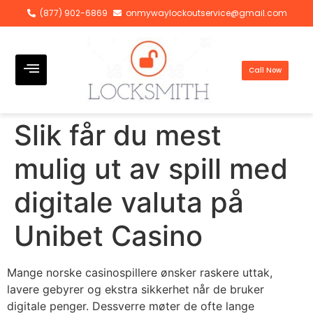
(877) 902-6869
onmywaylockoutservice@gmail.com
Call Now
Slik får du mest
mulig ut av spill med
digitale valuta på
Unibet Casino
Mange norske casinospillere ønsker raskere uttak,
lavere gebyrer og ekstra sikkerhet når de bruker
digitale penger. Dessverre møter de ofte lange