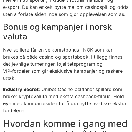
mer enn 30 sporter, inkludert fotball, håndball og
e‑sport. Du kan enkelt bytte mellom casinospill og odds
uten å forlate siden, noe som gjør opplevelsen sømløs.
Bonus og kampanjer i norsk
valuta
Nye spillere får en velkomstbonus i NOK som kan
brukes på både casino og sportsbook. I tillegg finnes
det jevnlige turneringer, lojalitetsprogram og
VIP‑fordeler som gir eksklusive kampanjer og raskere
uttak.
Industry Secret:
Unibet Casino belønner spillere som
bruker kryptovaluta med ekstra cashback‑tilbud. Hold
øye med kampanjesiden for å dra nytte av disse ekstra
fordelene.
Hvordan komme i gang med