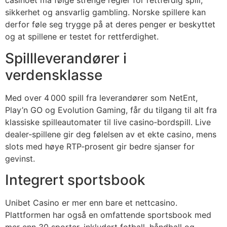
casinoet må følge strenge regler for rettferdig spill,
sikkerhet og ansvarlig gambling. Norske spillere kan
derfor føle seg trygge på at deres penger er beskyttet
og at spillene er testet for rettferdighet.
Spillleverandører i
verdensklasse
Med over 4 000 spill fra leverandører som NetEnt,
Play’n GO og Evolution Gaming, får du tilgang til alt fra
klassiske spilleautomater til live casino‑bordspill. Live
dealer‑spillene gir deg følelsen av et ekte casino, mens
slots med høye RTP‑prosent gir bedre sjanser for
gevinst.
Integrert sportsbook
Unibet Casino er mer enn bare et nettcasino.
Plattformen har også en omfattende sportsbook med