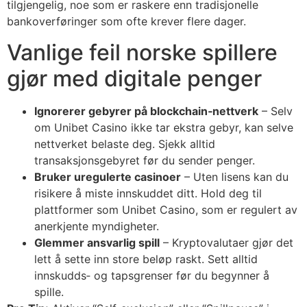
tilgjengelig, noe som er raskere enn tradisjonelle
bankoverføringer som ofte krever flere dager.
Vanlige feil norske spillere
gjør med digitale penger
Ignorerer gebyrer på blockchain‑nettverk
– Selv
om Unibet Casino ikke tar ekstra gebyr, kan selve
nettverket belaste deg. Sjekk alltid
transaksjonsgebyret før du sender penger.
Bruker uregulerte casinoer
– Uten lisens kan du
risikere å miste innskuddet ditt. Hold deg til
plattformer som Unibet Casino, som er regulert av
anerkjente myndigheter.
Glemmer ansvarlig spill
– Kryptovalutaer gjør det
lett å sette inn store beløp raskt. Sett alltid
innskudds‑ og tapsgrenser før du begynner å
spille.