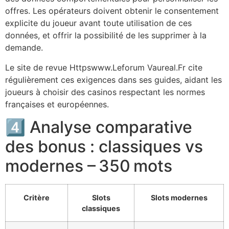
offres. Les opérateurs doivent obtenir le consentement
explicite du joueur avant toute utilisation de ces
données, et offrir la possibilité de les supprimer à la
demande.
Le site de revue Httpswww.Leforum Vaureal.Fr cite
régulièrement ces exigences dans ses guides, aidant les
joueurs à choisir des casinos respectant les normes
françaises et européennes.
4️⃣ Analyse comparative
des bonus : classiques vs
modernes – 350 mots
Critère
Slots
Slots modernes
classiques