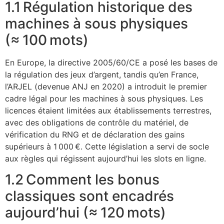
1.1 Régulation historique des
machines à sous physiques
(≈ 100 mots)
En Europe, la directive 2005/60/CE a posé les bases de
la régulation des jeux d’argent, tandis qu’en France,
l’ARJEL (devenue ANJ en 2020) a introduit le premier
cadre légal pour les machines à sous physiques. Les
licences étaient limitées aux établissements terrestres,
avec des obligations de contrôle du matériel, de
vérification du RNG et de déclaration des gains
supérieurs à 1 000 €. Cette législation a servi de socle
aux règles qui régissent aujourd’hui les slots en ligne.
1.2 Comment les bonus
classiques sont encadrés
aujourd’hui (≈ 120 mots)