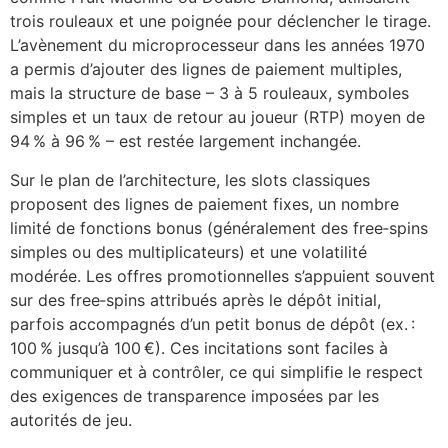
trois rouleaux et une poignée pour déclencher le tirage.
L’avènement du microprocesseur dans les années 1970
a permis d’ajouter des lignes de paiement multiples,
mais la structure de base – 3 à 5 rouleaux, symboles
simples et un taux de retour au joueur (RTP) moyen de
94 % à 96 % – est restée largement inchangée.
Sur le plan de l’architecture, les slots classiques
proposent des lignes de paiement fixes, un nombre
limité de fonctions bonus (généralement des free‑spins
simples ou des multiplicateurs) et une volatilité
modérée. Les offres promotionnelles s’appuient souvent
sur des free‑spins attribués après le dépôt initial,
parfois accompagnés d’un petit bonus de dépôt (ex. :
100 % jusqu’à 100 €). Ces incitations sont faciles à
communiquer et à contrôler, ce qui simplifie le respect
des exigences de transparence imposées par les
autorités de jeu.