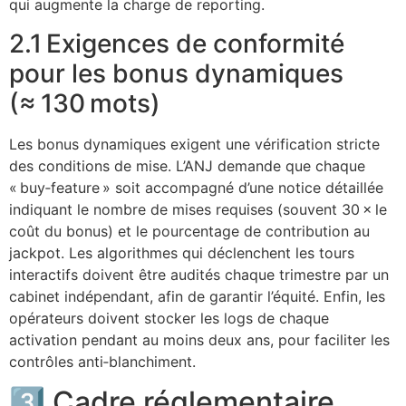
qui augmente la charge de reporting.
2.1 Exigences de conformité
pour les bonus dynamiques
(≈ 130 mots)
Les bonus dynamiques exigent une vérification stricte
des conditions de mise. L’ANJ demande que chaque
« buy‑feature » soit accompagné d’une notice détaillée
indiquant le nombre de mises requises (souvent 30 × le
coût du bonus) et le pourcentage de contribution au
jackpot. Les algorithmes qui déclenchent les tours
interactifs doivent être audités chaque trimestre par un
cabinet indépendant, afin de garantir l’équité. Enfin, les
opérateurs doivent stocker les logs de chaque
activation pendant au moins deux ans, pour faciliter les
contrôles anti‑blanchiment.
3️⃣ Cadre réglementaire