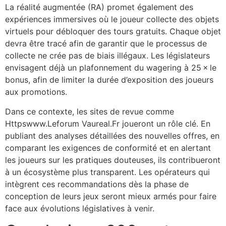
La réalité augmentée (RA) promet également des
expériences immersives où le joueur collecte des objets
virtuels pour débloquer des tours gratuits. Chaque objet
devra être tracé afin de garantir que le processus de
collecte ne crée pas de biais illégaux. Les législateurs
envisagent déjà un plafonnement du wagering à 25 × le
bonus, afin de limiter la durée d’exposition des joueurs
aux promotions.
Dans ce contexte, les sites de revue comme
Httpswww.Leforum Vaureal.Fr joueront un rôle clé. En
publiant des analyses détaillées des nouvelles offres, en
comparant les exigences de conformité et en alertant
les joueurs sur les pratiques douteuses, ils contribueront
à un écosystème plus transparent. Les opérateurs qui
intègrent ces recommandations dès la phase de
conception de leurs jeux seront mieux armés pour faire
face aux évolutions législatives à venir.