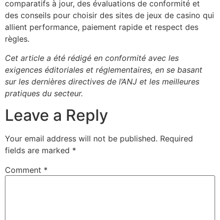
comparatifs à jour, des évaluations de conformité et
des conseils pour choisir des sites de jeux de casino qui
allient performance, paiement rapide et respect des
règles.
Cet article a été rédigé en conformité avec les
exigences éditoriales et réglementaires, en se basant
sur les dernières directives de l’ANJ et les meilleures
pratiques du secteur.
Leave a Reply
Your email address will not be published.
Required
fields are marked
*
Comment
*