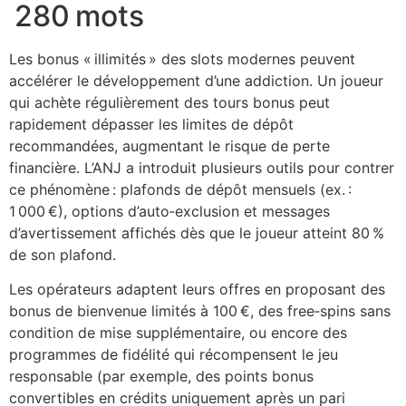
280 mots
Les bonus « illimités » des slots modernes peuvent
accélérer le développement d’une addiction. Un joueur
qui achète régulièrement des tours bonus peut
rapidement dépasser les limites de dépôt
recommandées, augmentant le risque de perte
financière. L’ANJ a introduit plusieurs outils pour contrer
ce phénomène : plafonds de dépôt mensuels (ex. :
1 000 €), options d’auto‑exclusion et messages
d’avertissement affichés dès que le joueur atteint 80 %
de son plafond.
Les opérateurs adaptent leurs offres en proposant des
bonus de bienvenue limités à 100 €, des free‑spins sans
condition de mise supplémentaire, ou encore des
programmes de fidélité qui récompensent le jeu
responsable (par exemple, des points bonus
convertibles en crédits uniquement après un pari