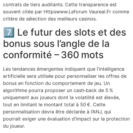
contrats de tiers auditants. Cette transparence est
souvent citée par Httpswww.Leforum Vaureal.Fr comme
critère de sélection des meilleurs casinos.
7️⃣ Le futur des slots et des
bonus sous l’angle de la
conformité – 360 mots
Les tendances émergentes indiquent que l’intelligence
artificielle sera utilisée pour personnaliser les offres de
bonus en fonction du comportement de jeu. Un
algorithme pourra proposer un cash‑back de 5 %
uniquement aux joueurs dont la volatilité est élevée,
tout en limitant le montant total à 50 €. Cette
personnalisation devra être déclarée à l’ANJ, qui
pourrait exiger une évaluation d’impact sur la protection
du joueur.