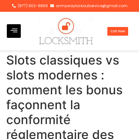
(877) 902-6869
onmywaylockoutservice@gmail.com
Call Now
Slots classiques vs
slots modernes :
comment les bonus
façonnent la
conformité
réglementaire des