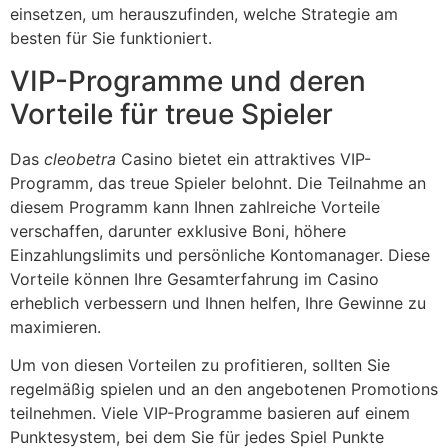
einsetzen, um herauszufinden, welche Strategie am
besten für Sie funktioniert.
VIP-Programme und deren
Vorteile für treue Spieler
Das
cleobetra
Casino bietet ein attraktives VIP-
Programm, das treue Spieler belohnt. Die Teilnahme an
diesem Programm kann Ihnen zahlreiche Vorteile
verschaffen, darunter exklusive Boni, höhere
Einzahlungslimits und persönliche Kontomanager. Diese
Vorteile können Ihre Gesamterfahrung im Casino
erheblich verbessern und Ihnen helfen, Ihre Gewinne zu
maximieren.
Um von diesen Vorteilen zu profitieren, sollten Sie
regelmäßig spielen und an den angebotenen Promotions
teilnehmen. Viele VIP-Programme basieren auf einem
Punktesystem, bei dem Sie für jedes Spiel Punkte