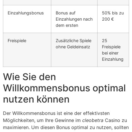
Einzahlungsbonus
Bonus auf
50% bis zu
Einzahlungen nach
200 €
dem ersten
Freispiele
Zusätzliche Spiele
25
ohne Geldeinsatz
Freispiele
bei einer
Einzahlung
Wie Sie den
Willkommensbonus optimal
nutzen können
Der Willkommensbonus ist eine der effektivsten
Möglichkeiten, um Ihre Gewinne im
cleobetra
Casino zu
maximieren. Um diesen Bonus optimal zu nutzen, sollten