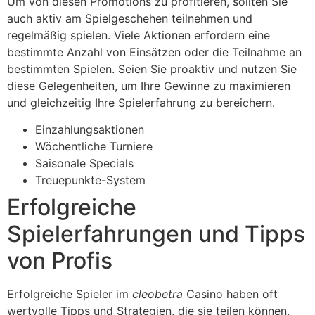
Um von diesen Promotions zu profitieren, sollten Sie
auch aktiv am Spielgeschehen teilnehmen und
regelmäßig spielen. Viele Aktionen erfordern eine
bestimmte Anzahl von Einsätzen oder die Teilnahme an
bestimmten Spielen. Seien Sie proaktiv und nutzen Sie
diese Gelegenheiten, um Ihre Gewinne zu maximieren
und gleichzeitig Ihre Spielerfahrung zu bereichern.
Einzahlungsaktionen
Wöchentliche Turniere
Saisonale Specials
Treuepunkte-System
Erfolgreiche
Spielerfahrungen und Tipps
von Profis
Erfolgreiche Spieler im
cleobetra
Casino haben oft
wertvolle Tipps und Strategien, die sie teilen können.