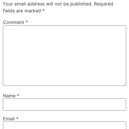
Your email address will not be published.
Required
fields are marked
*
Comment
*
Name
*
Email
*