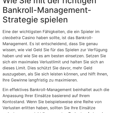
Wie Sie mit der richtigen
Bankroll-Management-
Strategie spielen
Eine der wichtigsten Fähigkeiten, die ein Spieler im
cleobetra
Casino haben sollte, ist das Bankroll-
Management. Es ist entscheidend, dass Sie genau
wissen, wie viel Geld Sie für das Spielen zur Verfügung
haben und wie Sie es am besten einsetzen. Setzen Sie
sich ein maximales Verlustlimit und halten Sie sich an
dieses Limit. Dies schützt Sie davor, mehr Geld
auszugeben, als Sie sich leisten können, und hilft Ihnen,
Ihre Gewinne langfristig zu maximieren.
Ein effektives Bankroll-Management beinhaltet auch die
Anpassung Ihrer Einsätze basierend auf Ihrem
Kontostand. Wenn Sie beispielsweise eine Reihe von
Verlusten erlitten haben, sollten Sie Ihre Einsätze