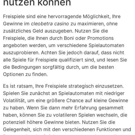
nutzen können
Freispiele sind eine hervorragende Möglichkeit, Ihre
Gewinne im
cleobetra casino
zu maximieren, ohne
zusätzliches Geld auszugeben. Nutzen Sie die
Freispiele, die Ihnen durch Boni oder Promotions
angeboten werden, um verschiedene Spielautomaten
auszuprobieren. Achten Sie jedoch darauf, dass nicht
alle Spiele für Freispiele qualifiziert sind, und lesen Sie
die Bedingungen sorgfältig durch, um die besten
Optionen zu finden.
Es ist ratsam, Ihre Freispiele strategisch einzusetzen.
Spielen Sie zunächst an Spielautomaten mit niedriger
Volatilität, um eine größere Chance auf kleine Gewinne
zu haben. Wenn Sie dann mehr Erfahrung gesammelt
haben, können Sie zu volatileren Spielen wechseln, die
potenziell höhere Gewinne bieten. Nutzen Sie die
Gelegenheit, sich mit den verschiedenen Funktionen und