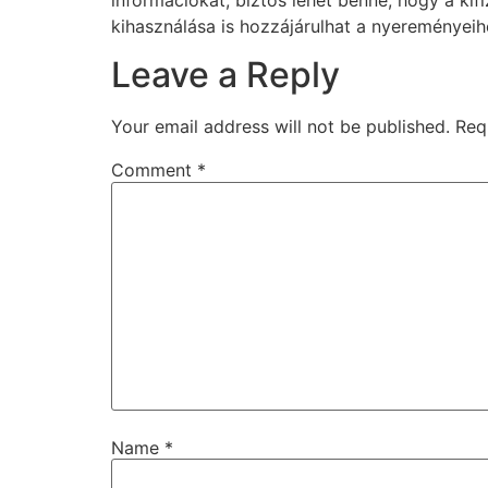
kihasználása is hozzájárulhat a nyereményeih
Leave a Reply
Your email address will not be published.
Req
Comment
*
Name
*