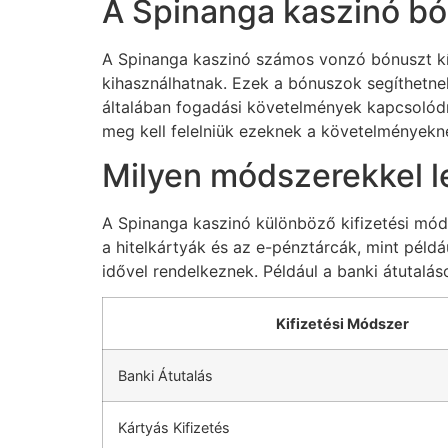
A Spinanga kaszinó bón
A Spinanga kaszinó számos vonzó bónuszt kí
kihasználhatnak. Ezek a bónuszok segíthetne
általában fogadási követelmények kapcsolódn
meg kell felelniük ezeknek a követelményekn
Milyen módszerekkel l
A Spinanga kaszinó különböző kifizetési móds
a hitelkártyák és az e-pénztárcák, mint péld
idővel rendelkeznek. Például a banki átutalá
Kifizetési Módszer
Banki Átutalás
Kártyás Kifizetés