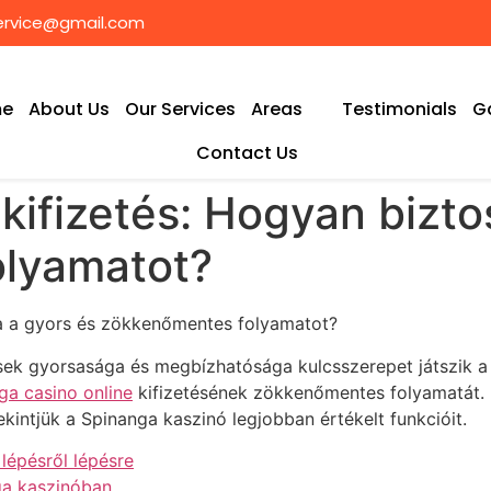
rvice@gmail.com
e
About Us
Our Services
Areas
Testimonials
Ga
Contact Us
kifizetés: Hogyan bizto
lyamatot?
sa a gyors és zökkenőmentes folyamatot?
tések gyorsasága és megbízhatósága kulcsszerepet játszik 
ga casino online
kifizetésének zökkenőmentes folyamatát. 
ekintjük a Spinanga kaszinó legjobban értékelt funkcióit.
lépésről lépésre
ga kaszinóban