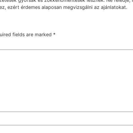
ez, ezért érdemes alaposan megvizsgálni az ajánlatokat.
uired fields are marked
*