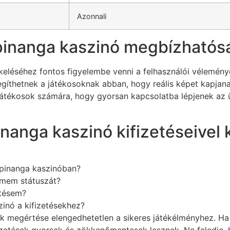
Azonnali
pinanga kaszinó megbízhatós
léséhez fontos figyelembe venni a felhasználói véleménye
gíthetnek a játékosoknak abban, hogy reális képet kapjanak
 játékosok számára, hogy gyorsan kapcsolatba lépjenek az 
nanga kaszinó kifizetéseivel
Spinanga kaszinóban?
elmem státuszát?
etésem?
zinó a kifizetésekhez?
k megértése elengedhetetlen a sikeres játékélményhez. Ha f
ifizetések gyorsak és zökkenőmentesek lesznek. Ne feledje