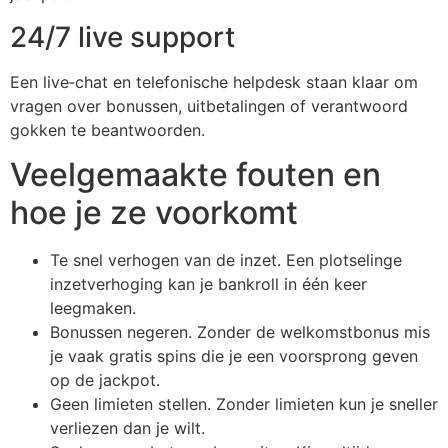
24/7 live support
Een live‑chat en telefonische helpdesk staan klaar om
vragen over bonussen, uitbetalingen of verantwoord
gokken te beantwoorden.
Veelgemaakte fouten en
hoe je ze voorkomt
Te snel verhogen van de inzet. Een plotselinge
inzetverhoging kan je bankroll in één keer
leegmaken.
Bonussen negeren. Zonder de welkomstbonus mis
je vaak gratis spins die je een voorsprong geven
op de jackpot.
Geen limieten stellen. Zonder limieten kun je sneller
verliezen dan je wilt.