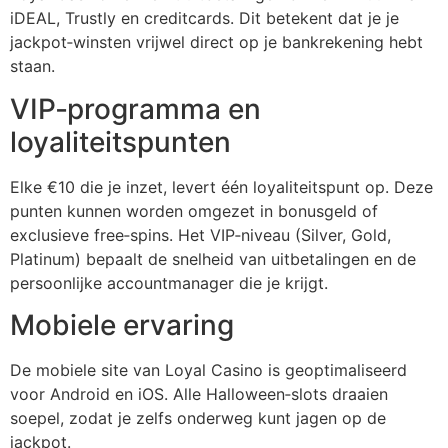
iDEAL, Trustly en creditcards. Dit betekent dat je je
jackpot‑winsten vrijwel direct op je bankrekening hebt
staan.
VIP‑programma en
loyaliteitspunten
Elke €10 die je inzet, levert één loyaliteitspunt op. Deze
punten kunnen worden omgezet in bonusgeld of
exclusieve free‑spins. Het VIP‑niveau (Silver, Gold,
Platinum) bepaalt de snelheid van uitbetalingen en de
persoonlijke accountmanager die je krijgt.
Mobiele ervaring
De mobiele site van Loyal Casino is geoptimaliseerd
voor Android en iOS. Alle Halloween‑slots draaien
soepel, zodat je zelfs onderweg kunt jagen op de
jackpot.