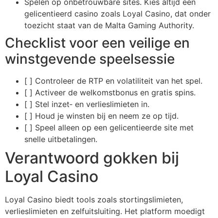
Spelen op onbetrouwbare sites. Kies altijd een
gelicentieerd casino zoals Loyal Casino, dat onder
toezicht staat van de Malta Gaming Authority.
Checklist voor een veilige en
winstgevende speelsessie
[ ] Controleer de RTP en volatiliteit van het spel.
[ ] Activeer de welkomstbonus en gratis spins.
[ ] Stel inzet‑ en verlieslimieten in.
[ ] Houd je winsten bij en neem ze op tijd.
[ ] Speel alleen op een gelicentieerde site met
snelle uitbetalingen.
Verantwoord gokken bij
Loyal Casino
Loyal Casino biedt tools zoals stortingslimieten,
verlieslimieten en zelfuitsluiting. Het platform moedigt