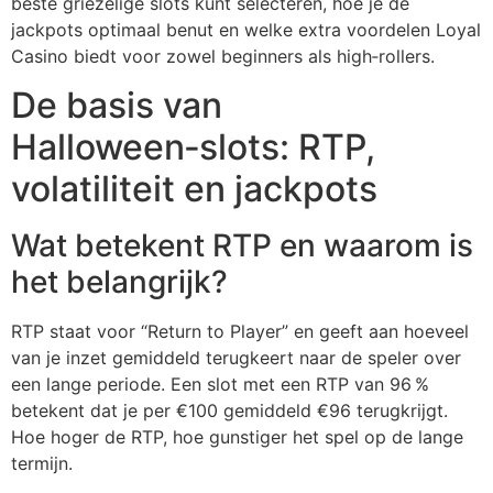
beste griezelige slots kunt selecteren, hoe je de
jackpots optimaal benut en welke extra voordelen Loyal
Casino biedt voor zowel beginners als high‑rollers.
De basis van
Halloween‑slots: RTP,
volatiliteit en jackpots
Wat betekent RTP en waarom is
het belangrijk?
RTP staat voor “Return to Player” en geeft aan hoeveel
van je inzet gemiddeld terugkeert naar de speler over
een lange periode. Een slot met een RTP van 96 %
betekent dat je per €100 gemiddeld €96 terugkrijgt.
Hoe hoger de RTP, hoe gunstiger het spel op de lange
termijn.