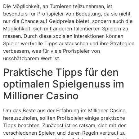
Die Möglichkeit, an Turnieren teilzunehmen, ist
besonders für Profispieler von Bedeutung, da sie nicht
nur die Chance auf Geldpreise bietet, sondern auch die
Möglichkeit, sich mit anderen talentierten Spielern zu
messen. Durch diese sozialen Interaktionen können
Spieler wertvolle Tipps austauschen und ihre Strategien
verbessern, was für viele Profispieler von
unschätzbarem Wert ist.
Praktische Tipps für den
optimalen Spielgenuss im
Millioner Casino
Um das Beste aus der Erfahrung im Millioner Casino
herauszuholen, sollten Profispieler einige praktische
Tipps beachten. Zunächst ist es ratsam, sich mit den
verschiedenen Spielen und deren Regeln vertraut zu