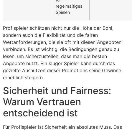
regelmäßiges
Spielen
Profispieler schätzen nicht nur die Höhe der Boni,
sondern auch die Flexibilität und die fairen
Wettanforderungen, die sie oft mit diesen Angeboten
verbinden. Es ist wichtig, die Bedingungen genau zu
lesen, um sicherzustellen, dass man die besten
Angebote nutzt. Ein kluger Spieler kann durch das
gezielte Ausnutzen dieser Promotions seine Gewinne
erheblich steigern.
Sicherheit und Fairness:
Warum Vertrauen
entscheidend ist
Für Profispieler ist Sicherheit ein absolutes Muss. Das