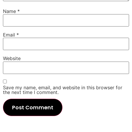
Name
*
Email
*
Website
Save my name, email, and website in this browser for
the next time I comment.