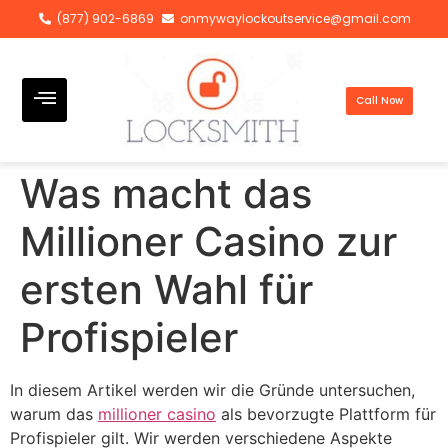
(877) 902-6869
onmywaylockoutservice@gmail.com
Call Now
Was macht das
Millioner Casino zur
ersten Wahl für
Profispieler
In diesem Artikel werden wir die Gründe untersuchen,
warum das
millioner casino
als bevorzugte Plattform für
Profispieler gilt. Wir werden verschiedene Aspekte