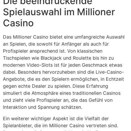
Die beeindruckende
Spielauswahl im Millioner
Casino
Das Millioner Casino bietet eine umfangreiche Auswahl
an Spielen, die sowohl für Anfänger als auch für
Profispieler ansprechend ist. Von klassischen
Tischspielen wie Blackjack und Roulette bis hin zu
modernen Video-Slots ist für jeden Geschmack etwas
dabei. Besonders hervorzuheben sind die Live-Casino-
Angebote, die es den Spielern ermöglichen, in Echtzeit
gegen echte Dealer zu spielen. Diese Erfahrung
simuliert die Atmosphäre eines traditionellen Casinos
und zieht viele Profispieler an, die das Gefühl von
Interaktion und Spannung schätzen.
Ein weiterer wichtiger Aspekt ist die Vielfalt der
Spielanbieter, die im Millioner Casino vertreten sind.