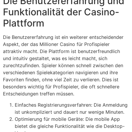
Die Benutzererfahrung und
Funktionalität der Casino-
Plattform
Die Benutzererfahrung ist ein weiterer entscheidender
Aspekt, der das Millioner Casino für Profispieler
attraktiv macht. Die Plattform ist benutzerfreundlich
und intuitiv gestaltet, was es leicht macht, sich
zurechtzufinden. Spieler können schnell zwischen den
verschiedenen Spielekategorien navigieren und ihre
Favoriten finden, ohne viel Zeit zu verlieren. Dies ist
besonders wichtig für Profispieler, die oft schnellere
Entscheidungen treffen müssen.
Einfaches Registrierungsverfahren: Die Anmeldung
ist unkompliziert und dauert nur wenige Minuten.
Optimierung für mobile Geräte: Die mobile App
bietet die gleiche Funktionalität wie die Desktop-