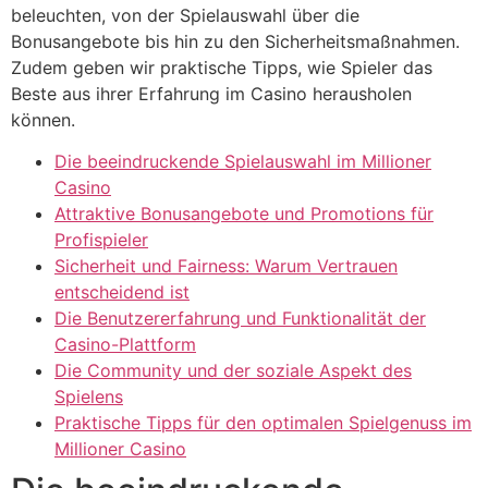
beleuchten, von der Spielauswahl über die
Bonusangebote bis hin zu den Sicherheitsmaßnahmen.
Zudem geben wir praktische Tipps, wie Spieler das
Beste aus ihrer Erfahrung im Casino herausholen
können.
Die beeindruckende Spielauswahl im Millioner
Casino
Attraktive Bonusangebote und Promotions für
Profispieler
Sicherheit und Fairness: Warum Vertrauen
entscheidend ist
Die Benutzererfahrung und Funktionalität der
Casino-Plattform
Die Community und der soziale Aspekt des
Spielens
Praktische Tipps für den optimalen Spielgenuss im
Millioner Casino