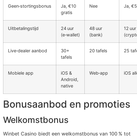
Geen‑stortingsbonus
Ja, €10
Nee
Ja, €5
gratis
Uitbetalingstijd
24 uur
48 uur
12 uur
(e‑wallet)
(bank)
(crypt
Live‑dealer aanbod
30+
20 tafels
25 taf
tafels
Mobiele app
iOS &
Web‑app
iOS al
Android,
native
Bonusaanbod en promoties
Welkomstbonus
Winbet Casino biedt een welkomstbonus van 100 % tot