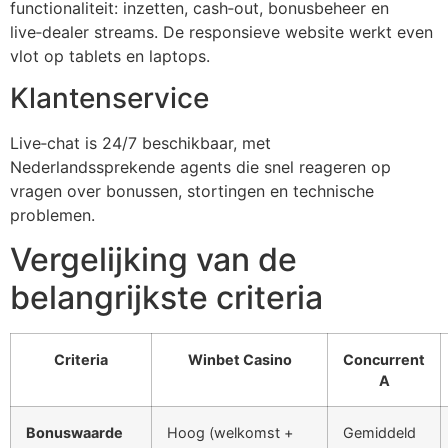
functionaliteit: inzetten, cash‑out, bonusbeheer en
live‑dealer streams. De responsieve website werkt even
vlot op tablets en laptops.
Klantenservice
Live‑chat is 24/7 beschikbaar, met
Nederlandssprekende agents die snel reageren op
vragen over bonussen, stortingen en technische
problemen.
Vergelijking van de
belangrijkste criteria
Criteria
Winbet Casino
Concurrent
A
Bonuswaarde
Hoog (welkomst +
Gemiddeld