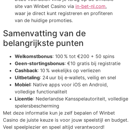
site van Winbet Casino via
in-bet-nl.com
,
waar je direct kunt registreren en profiteren
van de huidige promoties.
Samenvatting van de
belangrijkste punten
Welkomstbonus
: 100 % tot €200 + 50 spins
Geen‑stortingsbonus
: €10 gratis bij registratie
Cashback
: 10 % wekelijks op verliezen
Uitbetaling
: 24 uur bij e‑wallets, veilig en snel
Mobiel
: Native apps voor iOS en Android,
volledige functionaliteit
Licentie
: Nederlandse Kansspelautoriteit, volledige
spelersbescherming
Met deze informatie kun je zelf bepalen of Winbet
Casino de juiste keuze is voor jouw speelstijl en budget.
Veel speelplezier en speel altijd verantwoord!