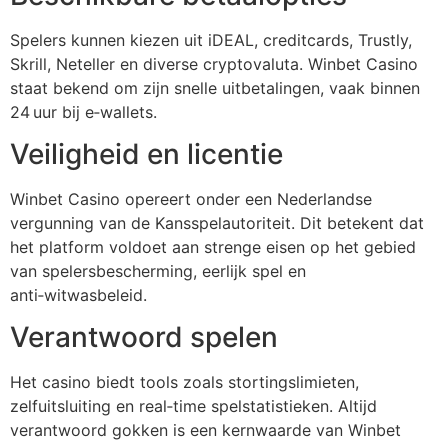
Spelers kunnen kiezen uit iDEAL, creditcards, Trustly,
Skrill, Neteller en diverse cryptovaluta. Winbet Casino
staat bekend om zijn snelle uitbetalingen, vaak binnen
24 uur bij e‑wallets.
Veiligheid en licentie
Winbet Casino opereert onder een Nederlandse
vergunning van de Kansspelautoriteit. Dit betekent dat
het platform voldoet aan strenge eisen op het gebied
van spelersbescherming, eerlijk spel en
anti‑witwasbeleid.
Verantwoord spelen
Het casino biedt tools zoals stortingslimieten,
zelfuitsluiting en real‑time spelstatistieken. Altijd
verantwoord gokken is een kernwaarde van Winbet