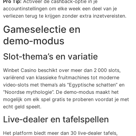
Pro Tip:
Activeer de cashback‑optie in je
accountinstellingen om elke week een deel van je
verliezen terug te krijgen zonder extra inzetvereisten.
Gameselectie en
demo‑modus
Slot‑thema’s en variatie
Winbet Casino beschikt over meer dan 2 000 slots,
variërend van klassieke fruitmachines tot moderne
video‑slots met thema’s als “Egyptische schatten” en
“Noordse mythologie”. De demo‑modus maakt het
mogelijk om elk spel gratis te proberen voordat je met
echt geld speelt.
Live‑dealer en tafelspellen
Het platform biedt meer dan 30 live‑dealer tafels,